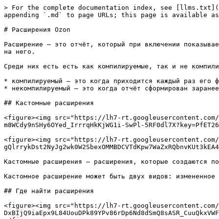
> For the complete documentation index, see [llms.txt](https://wiki.indeepa.com/repricer/llms.txt). Markdown versions of documentation pages are available by appending `.md` to page URLs; this page is available as [Markdown](https://wiki.indeepa.com/repricer/rasshireniya-ozon.md).

# Расширения Ozon

Расширение — это отчёт, который при включении показывает информацию в товарной матрице в виде отдельного столбца. Во вкладке «Расширения» отчёт можно открыть, нажав на него.

Среди них есть есть как компилируемые, так и не компилируемые отчёты. На работу расширений это никак не влияет.

* компилируемый — это когда приходится каждый раз его формировать;
* некомпилируемый — это когда отчёт сформирован заранее.

## Кастомные расширения

<figure><img src="https://lh7-rt.googleusercontent.com/docsz/AD_4nXe9af88WijrOawsfem8_D93-2pZqSqq0cZ2Y0DPA1ZbDBEFBLe9Y02xew3AIqMuBbmCDMyaEOAz0J3X0i6dtvb9aHw-m8WCdy9nSHy6OYed_IrrrqHkKjWG1i-SwPl-5RF0dl7X?key=PfET26jytv5PqBDqoGbrCN1-" alt=""><figcaption></figcaption></figure>

<figure><img src="https://lh7-rt.googleusercontent.com/docsz/AD_4nXcDjcs0keut0Zv2EGmkibpRpCKxTYon_r7VOINVl2iGPbfQ4mPmeZRTtVSJKC6M7rORi1-gQlrrykDst2NyJg2wk0W2SbexOMMBDCVTdKpw7WaZxRQbnvKUt3kEA4BBFdJIhivTVg?key=PfET26jytv5PqBDqoGbrCN1-" alt=""><figcaption></figcaption></figure>

Кастомные расширения — расширения, которые создаются по запросу. Например, чтобы вывести определённый показатель в раздел «Товары».

Кастомное расширение может быть двух видов: измененное готовое расширение из списка или новое расширение со своими показателями.

## Где найти расширения

<figure><img src="https://lh7-rt.googleusercontent.com/docsz/AD_4nXdF52MNEczYinte2vxbVDI09HbNkjQj98koxC-DxBIjQ9iaEpx9L84UouDPk89YPv86rDp6Nd8dSmQ8sASR_CuuQkxVWFn4rNk37-sIaY_D7klwIBCK9DNtUm2xKT0Uw5W9rm--?key=PfET26jytv5PqBDqoGbrCN1-" alt=""><figcaption></figcaption></figure>

Чтобы найти расширения, перейдите в «Настройки» → [«Расширения»](https://supplier.indeepa.com/#/repricer-ozon/settings/extensions)

## Как понять, что расширение включено

<figure><img src="https://lh7-rt.googleusercontent.com/docsz/AD_4nXco8vnCJGaPY-Sl2X8LYU4YCuD8FP6MldUFqR7W0n26Et0-voqGfImPKXlIOpf24ojHP6-u5xXR8o221dKiDiLD3hQdgh5WueMUuvtPknbXXax7LsgTVSTiccAwiaCNfrcqPcoQkg?key=PfET26jytv5PqBDqoGbrCN1-" alt=""><figcaption></figcaption></figure>

<figure><img src="https://lh7-rt.googleusercontent.com/docsz/AD_4nXfyPUskWcCD--lFMN-Dr-hZZWgpBUB6VxCFDaf1g8D6G6s6W69E4gzq1-uHAP71HcAn_FpV0MqtC6guDIW_Uef_VheNPuUO3CWAbjMsCbvBDy1c8G1V4z-XenDdRAgK4BYAa5xt4w?key=PfET26jytv5PqBDqoGbrCN1-" alt=""><figcaption></figcaption></figure>

Когда расширение светится фиолетовым — это значит, что оно включено. Если оно включено, то оно также будет отображаться в виде отдельного столбца во вкладке «Товары» основного пресета.

## Вывод из цикла соинвеста

<figure><img src="https://lh7-rt.googleusercontent.com/docsz/AD_4nXcdfuIZvdBw-mtuA-6QrCI75LFHbNbWCfhgmnCI9oVs79q2pIltqTs0WkDgSwmHCBztn0yAPo_BNaTVoaywR4EXPWp0rg6xBlmLrMnSoIdCHGWbrlfLIQ6Fq5SBGjOdbHLYfA1l?key=PfET26jytv5PqBDqoGbrCN1-" alt=""><figcaption></figcaption></figure>

Это расширение необходимо для выхода из цикла СПП при стратегии удержания РРЦ — когда минимальная цена равна базовой.

При работе этой стратегии бывает так, что из-за скачков СПП цена, которую репрайсер должен держать, становится недостижимой.

Это расширение определяет и устанавливает цену, которую нужно отправить для того, чтобы выйти из цикла СПП.

## Дополнительные внутренние ID

<figure><img src="https://lh7-rt.googleuserco