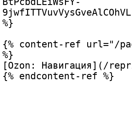
BtPcbdLEiWsFY-
9jwfITTVuvVysGveAlCOhVL
%}

{% content-ref url="/pa
%}

[Ozon: Навигация](/repr