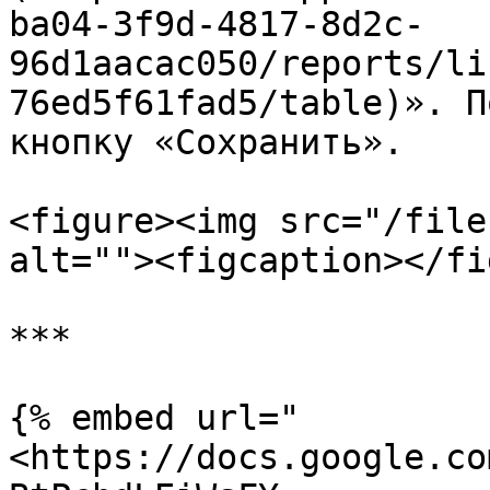
ba04-3f9d-4817-8d2c-
96d1aacac050/reports/li
76ed5f61fad5/table)». П
кнопку «Сохранить».

<figure><img src="/file
alt=""><figcaption></fi
***

{% embed url="
<https://docs.google.co