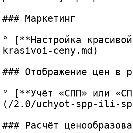
### Маркетинг

° [**Настройка красивой
krasivoi-ceny.md)

### Отображение цен в р
° [**Учёт «СПП» или «СП
(/2.0/uchyot-spp-ili-sp
### Расчёт ценообразова