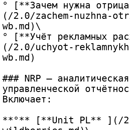
° [**Зачем нужна отрица
(/2.0/zachem-nuzhna-otr
wb.md)\

° [**Учёт рекламных рас
(/2.0/uchyot-reklamnykh
wb.md)

### NRP — аналитическая
управленческой отчётнос
Включает:

**°** [**Unit PL** ](/2