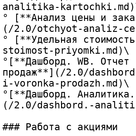
analitika-kartochki.md)\
° [**Анализ цены и зака
(/2.0/otchyot-analiz-ce
° [**Удельная стоимость
stoimost-priyomki.md)\

°[**Дашборд. WB. Отчет 
продаж**](/2.0/dashbord
i-voronka-prodazh.md)\

°[**Дашборд. Аналитика.
(/2.0/dashbord.-analiti
### Работа с акциями
