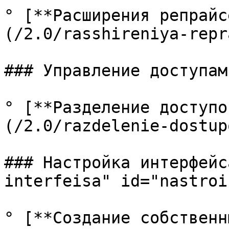
° [**Расширения репрайс
(/2.0/rasshireniya-repr
### Управление доступами
° [**Разделение доступо
(/2.0/razdelenie-dostup
### Настройка интерфейс
interfeisa" id="nastroi
° [**Создание собственн