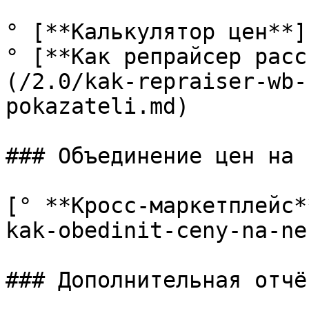
° [**Калькулятор цен**]
° [**Как репрайсер расс
(/2.0/kak-repraiser-wb-
pokazateli.md)

### Объединение цен на 
[° **Кросс-маркетплейс*
kak-obedinit-ceny-na-ne
### Дополнительная отчё