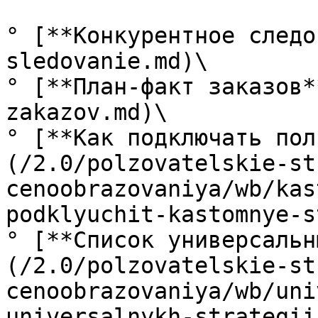
° [**Конкурентное следо
sledovanie.md)\

° [**План-факт заказов*
zakazov.md)\

° [**Как подключать пол
(/2.0/polzovatelskie-st
cenoobrazovaniya/wb/kas
podklyuchit-kastomnye-s
° [**Список универсальн
(/2.0/polzovatelskie-st
cenoobrazovaniya/wb/uni
universalnykh-strategii