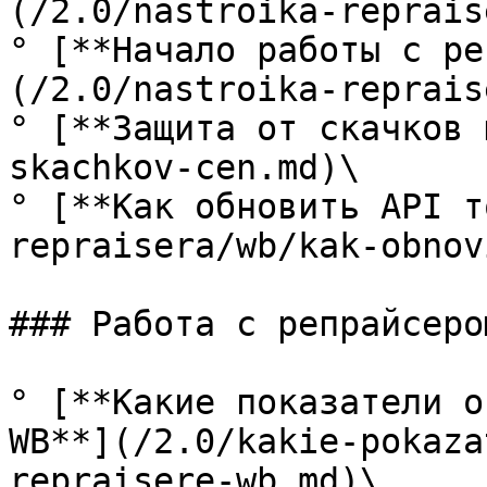
(/2.0/nastroika-reprais
° [**Начало работы с ре
(/2.0/nastroika-reprais
° [**Защита от скачков 
skachkov-cen.md)\

° [**Как обновить API т
repraisera/wb/kak-obnov
### Работа с репрайсеро
° [**Какие показатели о
WB**](/2.0/kakie-pokaza
repraisere-wb.md)\
