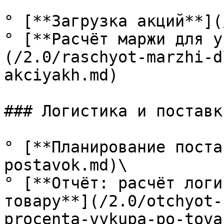
° [**Загрузка акций**](
° [**Расчёт маржи для у
(/2.0/raschyot-marzhi-d
akciyakh.md)

### Логистика и поставки
° [**Планирование поста
postavok.md)\

° [**Отчёт: расчёт логи
товару**](/2.0/otchyot-
procenta-vykupa-po-tova