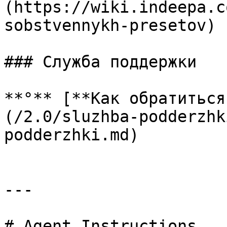
(https://wiki.indeepa.c
sobstvennykh-presetov)

### Служба поддержки

**°** [**Как обратиться
(/2.0/sluzhba-podderzhk
podderzhki.md)

---

# Agent Instructions
