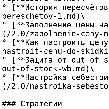
° [**История пересчётов
pereschetov-1.md)\

° [**Заполнение цены на
(/2.0/zapolnenie-ceny-n
° [**Как настроить цену
nastroit-cenu-do-skidki
° [**Защита от out of s
out-of-stock-wb.md)\

° [**Настройка себестои
(/2.0/nastroika-sebesto
### Стратегии
