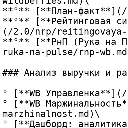
wildberries.md)\

**°** [**План-факт**](/
**°** [**Рейтинговая си
(/2.0/nrp/reitingovaya-
**°** [**РнП (Рука на П
ruka-na-pulse/rnp-wb.md)
### Анализ выручки и ра
° [**WB Управленка**](/
° [**WB Маржинальность*
marzhinalnost.md)\

° [**Дашборд: аналитика